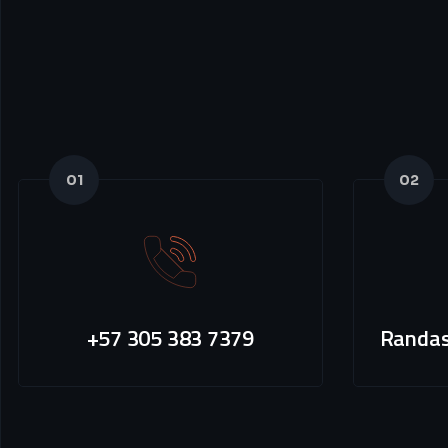
01
02
+57 305 383 7379
Randas