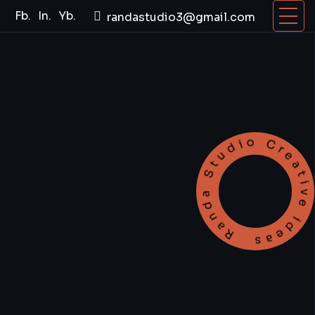
Fb.
In.
Yb.
randastudio3@gmail.com
Randa Studio Creative i