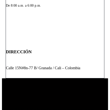
De 8:00 a.m. a 6:00 p.m.
LUNES – SABADO
DIRECCIÓN
Calle 15N#8n-77 B/ Granada / Cali – Colombia
En RANDA Studio diseñamos experiencias de trabajo