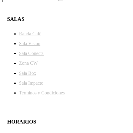
SALAS
Randa Café
Sala Vision
Sala Conecta
Zona CW
Sala Box
Sala Impacto
Terminos y Condiciones
HORARIOS